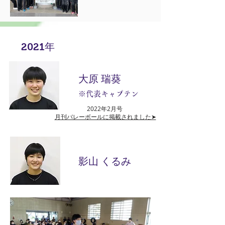
2021年
大原 瑞葵
※代表キャプテン
2022年2月号
月刊バレーボールに掲載されました➤
影山 くるみ