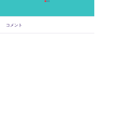
コメント
コメントを追加…
2026年度版に更新しま
SCHOOL参
した！
時停止中になり
Info
SENDAI MIYAGI
運営法人 特定非営利活動法人 白鷺